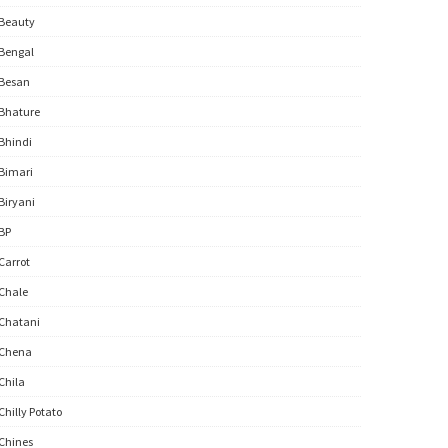
Beauty
Bengal
Besan
Bhature
Bhindi
Bimari
Biryani
BP
Carrot
Chale
Chatani
Chena
Chila
Chilly Potato
Chines