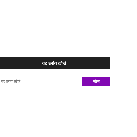
यह ब्लॉग खोजें