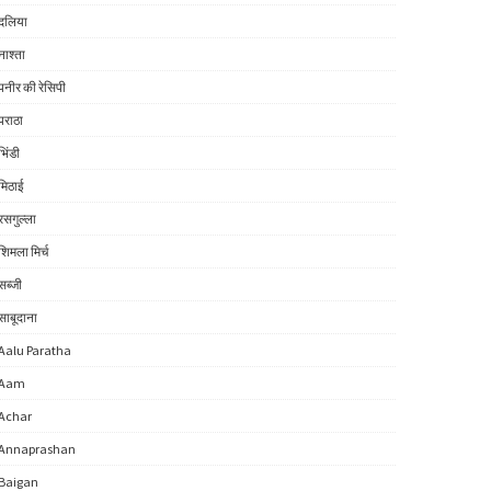
दलिया
नाश्ता
पनीर की रेसिपी
पराठा
भिंडी
मिठाई
रसगुल्ला
शिमला मिर्च
सब्जी
साबूदाना
Aalu Paratha
Aam
Achar
Annaprashan
Baigan