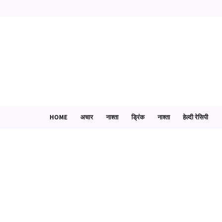
HOME
अचार
नाश्ता
ड्रिंक
नाश्ता
हेल्दी रेसिपी