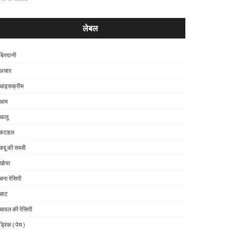
लेबल
बिरयानी
अचार
आइसक्रीम
आम
आलू
कटहल
कद्दू की सब्जी
खोया
चना रेसिपी
चाट
चावल की रेसिपी
ड्रिंक ( पेय )