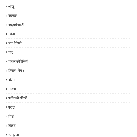
आलू
कटहल
कद्दू की सब्जी
खोया
चना रेसिपी
चाट
चावल की रेसिपी
ड्रिंक ( पेय )
दलिया
नाश्ता
पनीर की रेसिपी
पराठा
भिंडी
मिठाई
रसगुल्ला