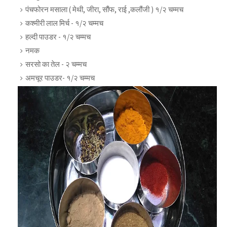
पंचफोरन मसाला ( मेथी, जीरा, सौंफ, राई ,कलौंजी ) १/२ चम्मच
कश्मीरी लाल मिर्च - १/२ चम्मच
हल्दी पाउडर - १/२ चम्मच
नमक
सरसो का तेल - २ चम्मच
अमचूर पाउडर- १/२ चम्मच