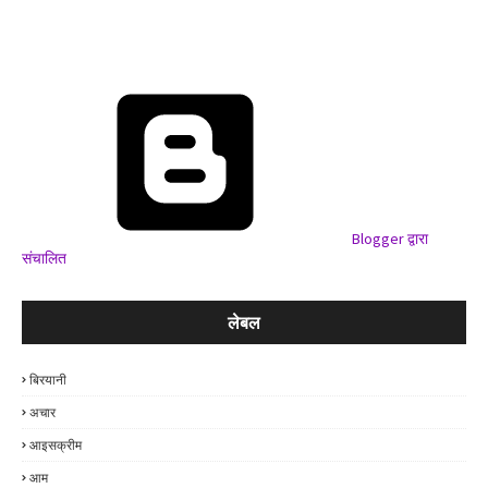
Blogger द्वारा
संचालित
लेबल
बिरयानी
अचार
आइसक्रीम
आम