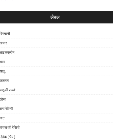
लेबल
बिरयानी
अचार
आइसक्रीम
आम
आलू
कटहल
कद्दू की सब्जी
खोया
चना रेसिपी
चाट
चावल की रेसिपी
ड्रिंक ( पेय )