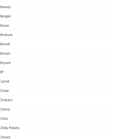
Beauty
Bengal
Besan
Bhature
Bhindi
Bimari
Biryani
BP
Carrot
Chale
Chatani
Chena
Chila
Chilly Potato
Chines