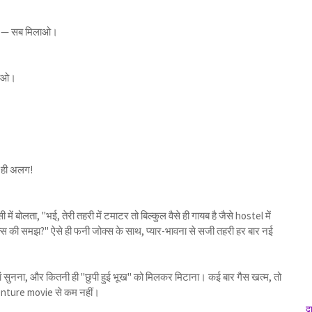
्च — सब मिलाओ।
िलाओ।
ा ही अलग!
ें बोलता, "भई, तेरी तहरी में टमाटर तो बिल्कुल वैसे ही गायब है जैसे hostel में
क्स की समझ?" ऐसे ही फनी जोक्स के साथ, प्यार-भावना से सजी तहरी हर बार नई
ां सुनना, और कितनी ही "छुपी हुई भूख" को मिलकर मिटाना। कई बार गैस खत्म, तो
venture movie से कम नहीं।
द्