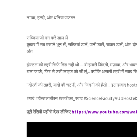
नमक, हल्दी, और धनिया पाउडर
सब्जियां जो मन करें डाल लें
कुकर में सब मसाले भून लें, सब्जियां डालें, पानी डालें, चावल डालें, और 'दो
अंत
हॉस्टल की तहरी सिर्फ डिश नहीं थी — वो हमारी जिंदगी, मज़ाक, और भा
चला जाऊं, फिर से उसी लाइफ को जी लूं... क्योंकि असली तहरी में स्वाद सि
"दोस्ती की तहरी, यादों की चटनी, और जिंदगी की हँसी.... इलाहाबाद hostel
#यादें #हॉस्टलजीवन #तहरीका_स्वाद #ScienceFacultyAU #Host
पूरी रेसिपी यहाँ से देख लीजिए
https://www.youtube.com/wa