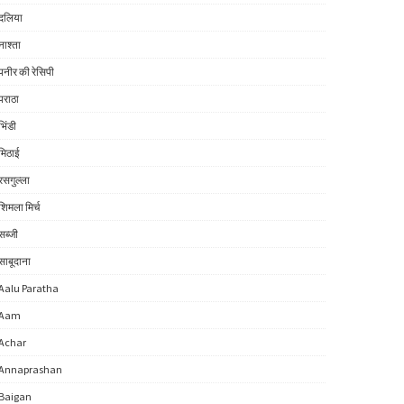
दलिया
नाश्ता
पनीर की रेसिपी
पराठा
भिंडी
मिठाई
रसगुल्ला
शिमला मिर्च
सब्जी
साबूदाना
Aalu Paratha
Aam
Achar
Annaprashan
Baigan