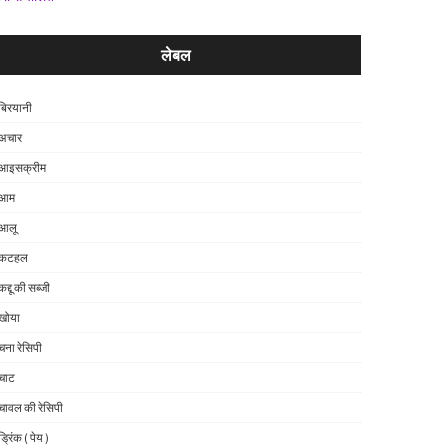
लेबल
बिरयानी
अचार
आइसक्रीम
आम
आलू
कटहल
कद्दू की सब्जी
खोया
चना रेसिपी
चाट
चावल की रेसिपी
ड्रिंक ( पेय )