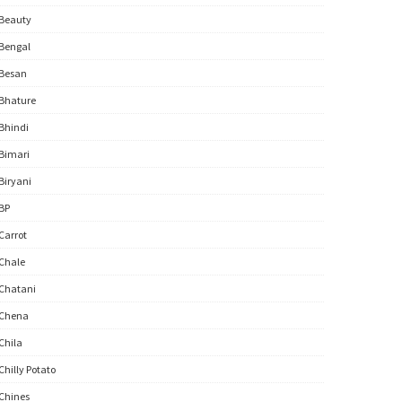
Beauty
Bengal
Besan
Bhature
Bhindi
Bimari
Biryani
BP
Carrot
Chale
Chatani
Chena
Chila
Chilly Potato
Chines