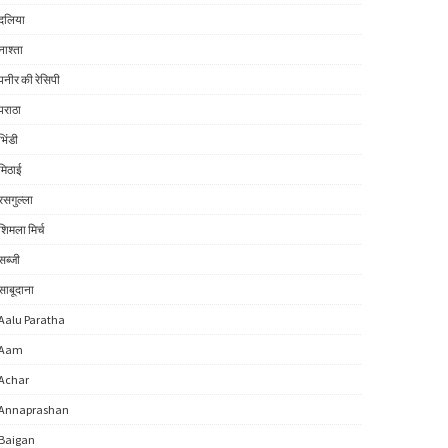
दलिया
नाश्ता
पनीर की रेसिपी
पराठा
भिंडी
मिठाई
रसगुल्ला
शिमला मिर्च
सब्जी
साबूदाना
Aalu Paratha
Aam
Achar
Annaprashan
Baigan