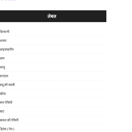
लेबल
बिरयानी
अचार
आइसक्रीम
आम
आलू
कटहल
कद्दू की सब्जी
खोया
चना रेसिपी
चाट
चावल की रेसिपी
ड्रिंक ( पेय )