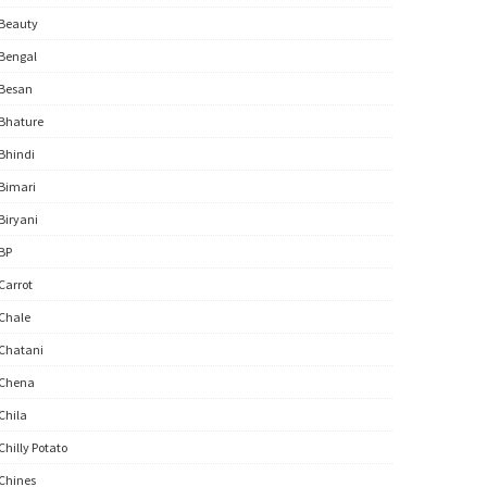
Beauty
Bengal
Besan
Bhature
Bhindi
Bimari
Biryani
BP
Carrot
Chale
Chatani
Chena
Chila
Chilly Potato
Chines