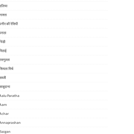
दलिया
नाश्ता
पनीर की रेसिपी
पराठा
भिंडी
मिठाई
रसगुल्ला
शिमला मिर्च
सब्जी
साबूदाना
Aalu Paratha
Aam
Achar
Annaprashan
Baigan