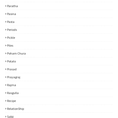
Paratha
Pasina
Pasta
Periods
Pickle
Piles
Poham Chura
Potato
Prasad
Prayagraj
Rajma
Rasgulla
Recipe
RelationShip
Sabji