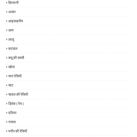
बिरयानी
अचार
आइसक्रीम
आम
आलू
कटहल
कद्दू की सब्जी
खोया
चना रेसिपी
चाट
चावल की रेसिपी
ड्रिंक ( पेय )
दलिया
नाश्ता
पनीर की रेसिपी