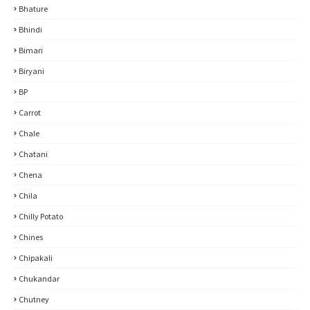
Bhature
Bhindi
Bimari
Biryani
BP
Carrot
Chale
Chatani
Chena
Chila
Chilly Potato
Chines
Chipakali
Chukandar
Chutney