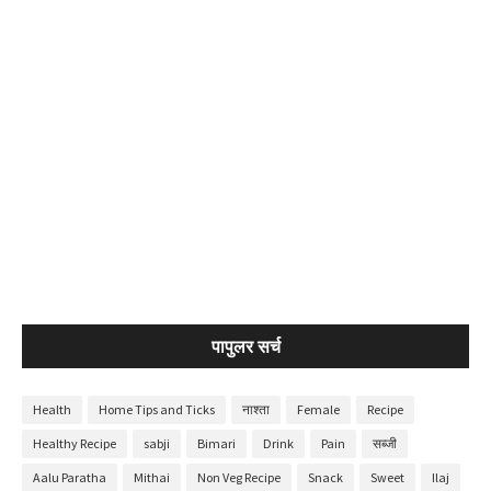
पापुलर सर्च
Health
Home Tips and Ticks
नाश्ता
Female
Recipe
Healthy Recipe
sabji
Bimari
Drink
Pain
सब्जी
Aalu Paratha
Mithai
Non Veg Recipe
Snack
Sweet
Ilaj