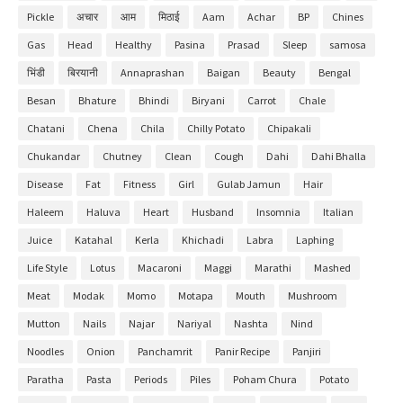
Pickle
अचार
आम
मिठाई
Aam
Achar
BP
Chines
Gas
Head
Healthy
Pasina
Prasad
Sleep
samosa
भिंडी
बिरयानी
Annaprashan
Baigan
Beauty
Bengal
Besan
Bhature
Bhindi
Biryani
Carrot
Chale
Chatani
Chena
Chila
Chilly Potato
Chipakali
Chukandar
Chutney
Clean
Cough
Dahi
Dahi Bhalla
Disease
Fat
Fitness
Girl
Gulab Jamun
Hair
Haleem
Haluva
Heart
Husband
Insomnia
Italian
Juice
Katahal
Kerla
Khichadi
Labra
Laphing
Life Style
Lotus
Macaroni
Maggi
Marathi
Mashed
Meat
Modak
Momo
Motapa
Mouth
Mushroom
Mutton
Nails
Najar
Nariyal
Nashta
Nind
Noodles
Onion
Panchamrit
Panir Recipe
Panjiri
Paratha
Pasta
Periods
Piles
Poham Chura
Potato