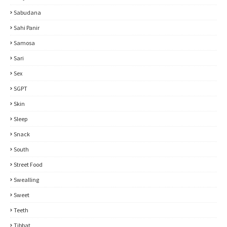
Sabudana
Sahi Panir
Samosa
Sari
Sex
SGPT
Skin
Sleep
Snack
South
Street Food
Swealling
Sweet
Teeth
Tibbat